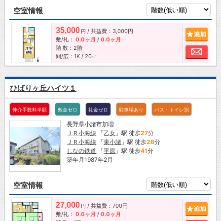
空室情報
35,000
/ 共益費：3,000円
追加
円
敷/礼：
0.0ヶ月
/
0.0ヶ月
階 数：2階
お問
間/広：1K / 20㎡
ひばりヶ丘ハイツ１
仲介手数料半額
敷金ゼロ
礼金ゼロ
駐車場あり
バス・トイレ別
長野県
小諸市
加増
ＪＲ小海線
「
乙女
」駅 徒歩
27
分
ＪＲ小海線
「
東小諸
」駅 徒歩
28
分
しなの鉄道
「
平原
」駅 徒歩
41
分
築年月1987年2月
空室情報
27,000
/ 共益費：700円
追加
円
敷/礼：
0.0ヶ月
/
0.0ヶ月