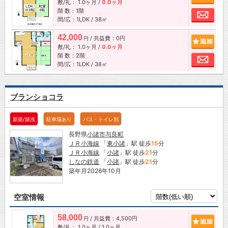
敷/礼：
1.0ヶ月
/
0.0ヶ月
階 数：1階
お問
間/広：1LDK / 38㎡
42,000
/ 共益費：0円
追加
円
敷/礼：
1.0ヶ月
/
0.0ヶ月
階 数：2階
お問
間/広：1LDK / 38㎡
ブランショコラ
新築/築浅
駐車場あり
バス・トイレ別
長野県
小諸市
与良町
ＪＲ小海線
「
東小諸
」駅 徒歩
15
分
ＪＲ小海線
「
小諸
」駅 徒歩
21
分
しなの鉄道
「
小諸
」駅 徒歩
21
分
築年月2026年10月
空室情報
58,000
/ 共益費：4,500円
追加
円
敷/礼：
1.0ヶ月
/
1.0ヶ月