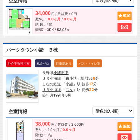
空室情報
34,000
/ 共益費：0円
追加
円
敷/礼：
0.0ヶ月
/
0.0ヶ月
階 数：4階
お問
間/広：3DK / 53.08㎡
パークタウン小諸 Ｂ棟
仲介手数料半額
礼金ゼロ
駐車場あり
バス・トイレ別
長野県
小諸市
甲
ＪＲ小海線
「
東小諸
」駅 徒歩
8
分
しなの鉄道
「
小諸
」駅 徒歩
17
分
ＪＲ小海線
「
乙女
」駅 徒歩
22
分
築年月1991年6月
空室情報
38,000
/ 共益費：2,000円
追加
円
敷/礼：
1.0ヶ月
/
0.0ヶ月
階 数：3階
お問