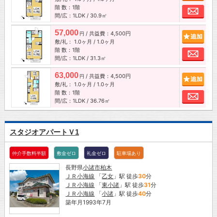
階 数：1階
お問
間/広：1LDK / 30.9㎡
57,000
/ 共益費：4,500円
追加
円
敷/礼：
1.0ヶ月
/
1.0ヶ月
階 数：1階
お問
間/広：1LDK / 31.3㎡
63,000
/ 共益費：4,500円
追加
円
敷/礼：
1.0ヶ月
/
1.0ヶ月
階 数：1階
お問
間/広：1LDK / 36.76㎡
スタジオアパートＶ1
仲介手数料半額
敷金ゼロ
礼金ゼロ
駐車場あり
長野県
小諸市
柏木
ＪＲ小海線
「
乙女
」駅 徒歩
30
分
ＪＲ小海線
「
東小諸
」駅 徒歩
31
分
ＪＲ小海線
「
小諸
」駅 徒歩
40
分
築年月1993年7月