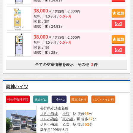
間/広：1K / 24.83㎡
38,000
/ 共益費：2,000円
追加
円
敷/礼：
1.0ヶ月
/
0.0ヶ月
階 数：2階
お問
間/広：1K / 24.83㎡
38,000
/ 共益費：2,000円
追加
円
敷/礼：
1.0ヶ月
/
0.0ヶ月
階 数：1階
お問
間/広：1K / 28㎡
全ての空室情報を表示 その他
件
3
両神ハイツ
仲介手数料半額
敷金ゼロ
礼金ゼロ
駐車場あり
バス・トイレ別
長野県
小諸市
新町
ＪＲ小海線
「
小諸
」駅 徒歩
16
分
ＪＲ小海線
「
東小諸
」駅 徒歩
37
分
ＪＲ小海線
「
乙女
」駅 徒歩
52
分
築年月1996年3月