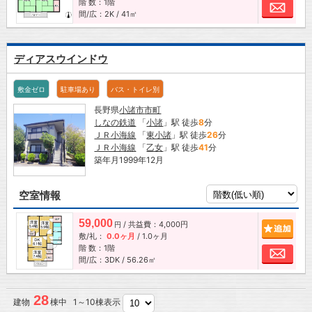
階 数：1階
お問
間/広：2K / 41㎡
ディアスウインドウ
敷金ゼロ
駐車場あり
バス・トイレ別
長野県
小諸市
市町
しなの鉄道
「
小諸
」駅 徒歩
8
分
ＪＲ小海線
「
東小諸
」駅 徒歩
26
分
ＪＲ小海線
「
乙女
」駅 徒歩
41
分
築年月1999年12月
空室情報
59,000
/ 共益費：4,000円
追加
円
敷/礼：
0.0ヶ月
/
1.0ヶ月
階 数：1階
お問
間/広：3DK / 56.26㎡
28
建物
棟中 1～10棟表示