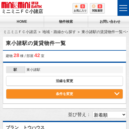
0
0
tog
ミニミニＦＣ小諸店
お気に入り
閲覧履歴
me
HOME
物件検索
お問い合わせ
ミニミニＦＣ小諸店
地域・路線から探す
東小諸駅の賃貸物件一覧ペ
東小諸駅の賃貸物件一覧
28
42
建物
棟 / 部屋
室
駅
東小諸駅
沿線を変更
条件を変更
並び替え：
ブラン トウハウス