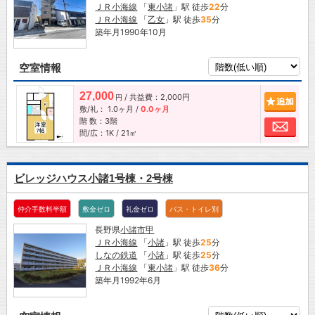
ＪＲ小海線
「
東小諸
」駅 徒歩
22
分
ＪＲ小海線
「
乙女
」駅 徒歩
35
分
築年月1990年10月
空室情報
27,000
/ 共益費：2,000円
追加
円
敷/礼：
1.0ヶ月
/
0.0ヶ月
階 数：3階
お問
間/広：1K / 21㎡
ビレッジハウス小諸1号棟・2号棟
仲介手数料半額
敷金ゼロ
礼金ゼロ
バス・トイレ別
長野県
小諸市
甲
ＪＲ小海線
「
小諸
」駅 徒歩
25
分
しなの鉄道
「
小諸
」駅 徒歩
25
分
ＪＲ小海線
「
東小諸
」駅 徒歩
36
分
築年月1992年6月