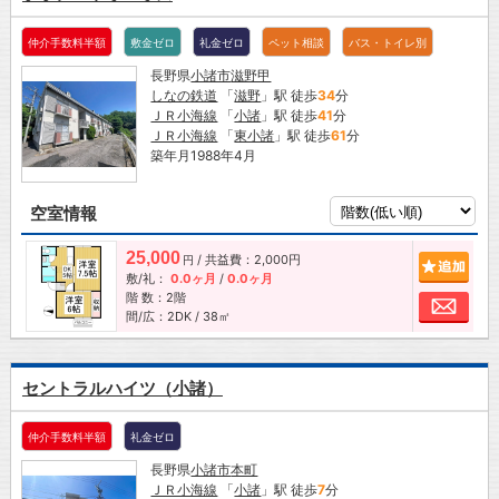
仲介手数料半額
敷金ゼロ
礼金ゼロ
ペット相談
バス・トイレ別
長野県
小諸市
滋野甲
しなの鉄道
「
滋野
」駅 徒歩
34
分
ＪＲ小海線
「
小諸
」駅 徒歩
41
分
ＪＲ小海線
「
東小諸
」駅 徒歩
61
分
築年月1988年4月
空室情報
25,000
/ 共益費：2,000円
追加
円
敷/礼：
0.0ヶ月
/
0.0ヶ月
階 数：2階
お問
間/広：2DK / 38㎡
セントラルハイツ（小諸）
仲介手数料半額
礼金ゼロ
長野県
小諸市
本町
ＪＲ小海線
「
小諸
」駅 徒歩
7
分