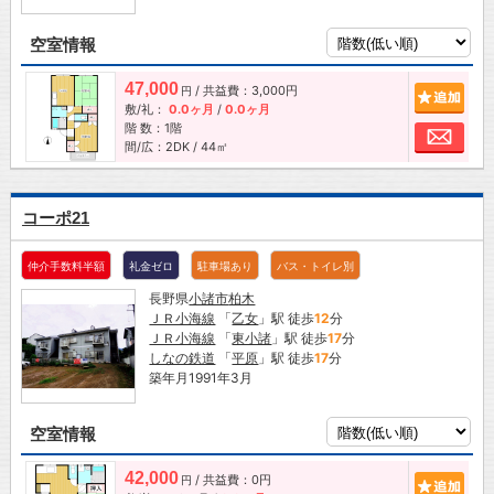
空室情報
47,000
/ 共益費：3,000円
追加
円
敷/礼：
0.0ヶ月
/
0.0ヶ月
階 数：1階
お問
間/広：2DK / 44㎡
コーポ21
仲介手数料半額
礼金ゼロ
駐車場あり
バス・トイレ別
長野県
小諸市
柏木
ＪＲ小海線
「
乙女
」駅 徒歩
12
分
ＪＲ小海線
「
東小諸
」駅 徒歩
17
分
しなの鉄道
「
平原
」駅 徒歩
17
分
築年月1991年3月
空室情報
42,000
/ 共益費：0円
追加
円