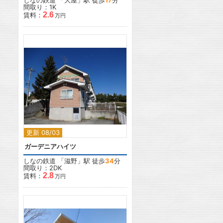
しなの鉄道
「
大屋
」駅 徒歩
17
分
間取り：1K
2.6
賃料：
万円
2
更新 08/03
ガーデニアハイツ
しなの鉄道
「
滋野
」駅 徒歩
34
分
間取り：2DK
2.8
賃料：
万円