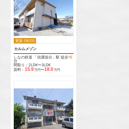
2
2
更新 08/05
カルムメゾン
しなの鉄道
「
信濃追分
」駅 徒歩
15
分
間取り：2LDK〜3LDK
15.9
18.0
賃料：
〜
万円
万円
2