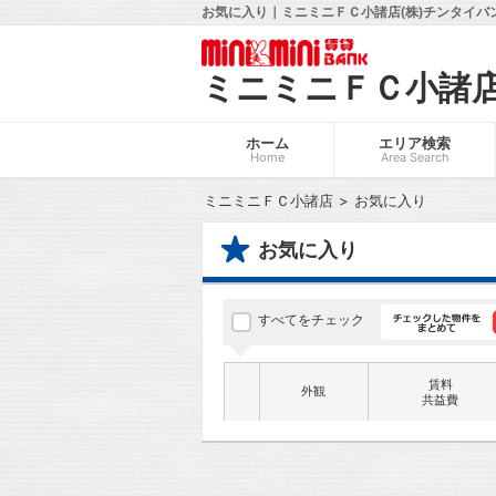
お気に入り｜ミニミニＦＣ小諸店(株)チンタイバ
ミニミニＦＣ小諸
ホーム
エリア検索
Home
Area Search
ミニミニＦＣ小諸店
お気に入り
お気に入り
すべてをチェック
賃料
外観
共益費