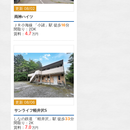
更新 08/02
両神ハイツ
ＪＲ小海線
「
小諸
」駅 徒歩
16
分
間取り：2DK
4.7
賃料：
万円
2
更新 08/06
サンライフ軽井沢S
しなの鉄道
「
軽井沢
」駅 徒歩
33
分
間取り：2K
7.0
賃料：
万円