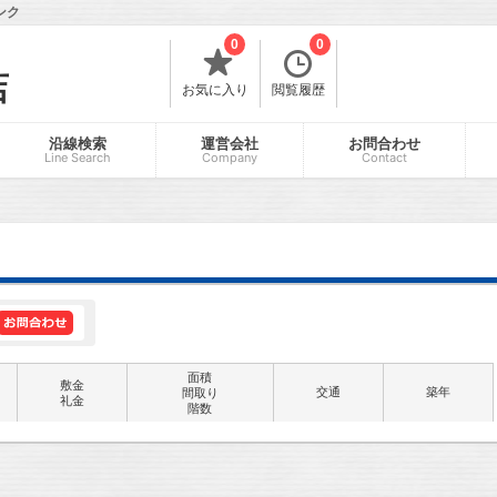
ンク
0
0
店
お気に入り
閲覧履歴
沿線検索
運営会社
お問合わせ
Line Search
Company
Contact
面積
敷金
交通
築年
間取り
礼金
階数