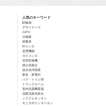
人気のキーワード
駐輪場
デザイナーズ
CATV
冷蔵庫
床暖房
IHコンロ
追焚機能
ガスコンロ
浴室乾燥機
独立洗面台
温水洗浄便座
家具・家電付
バス・トイレ別
トランクルーム
室内洗濯機置場
洗髪洗面化粧台
システムキッチン
モニタ付インターホン