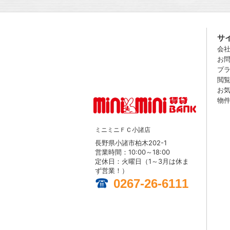
サ
会
お
プ
閲
お
物
ミニミニＦＣ小諸店
長野県小諸市柏木202-1
営業時間：10:00～18:00
定休日：火曜日（1～3月は休ま
ず営業！）
0267-26-6111