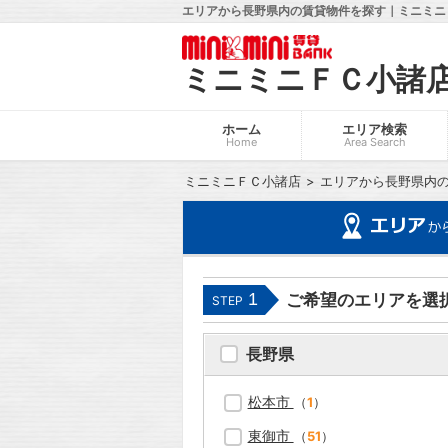
エリアから長野県内の賃貸物件を探す｜ミニミニ
ミニミニＦＣ小諸
ホーム
エリア検索
Home
Area Search
ミニミニＦＣ小諸店
エリアから長野県内
1
ご希望のエリアを選
STEP
長野県
松本市
（
1
）
東御市
（
51
）