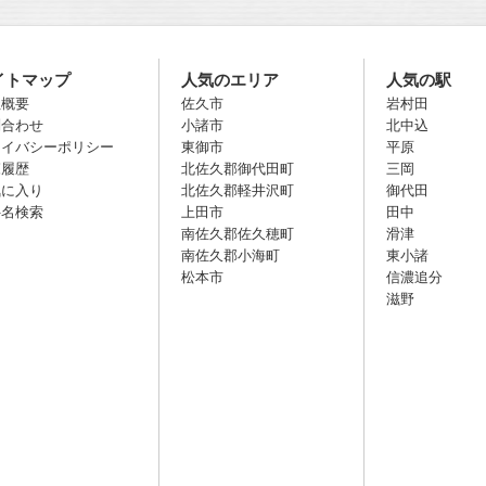
イトマップ
人気のエリア
人気の駅
社概要
佐久市
岩村田
問合わせ
小諸市
北中込
ライバシーポリシー
東御市
平原
覧履歴
北佐久郡御代田町
三岡
気に入り
北佐久郡軽井沢町
御代田
件名検索
上田市
田中
南佐久郡佐久穂町
滑津
南佐久郡小海町
東小諸
松本市
信濃追分
滋野