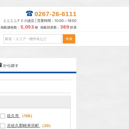
0267-26-6111
ミニミニＦＣ小諸店 | 営業時間：10:00～18:00
5,053
389
掲載建物数：
棟 掲載部屋数：
部屋
佐久市
（
156
）
北佐久郡軽井沢町
（
20
）