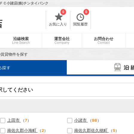
ＦＣ小諸店(株)チンタイバンク
0
0
店
お気に入り
閲覧履歴
沿線検索
運営会社
お問合わせ
Line Search
Company
Contact
の賃貸物件を探す
択してください
上田市
小諸市
（
7
）
（
98
）
南佐久郡小海町
南佐久郡佐久穂町
（
2
）
（
5
）