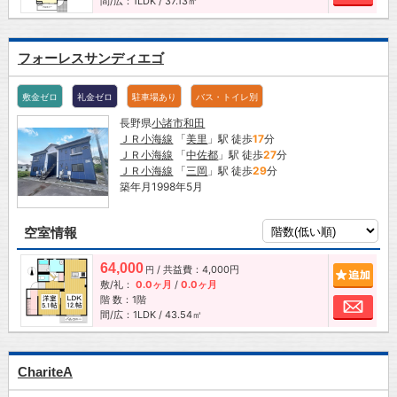
間/広：1LDK / 37.13㎡
フォーレスサンディエゴ
敷金ゼロ
礼金ゼロ
駐車場あり
バス・トイレ別
長野県
小諸市
和田
ＪＲ小海線
「
美里
」駅 徒歩
17
分
ＪＲ小海線
「
中佐都
」駅 徒歩
27
分
ＪＲ小海線
「
三岡
」駅 徒歩
29
分
築年月1998年5月
空室情報
64,000
/ 共益費：4,000円
追加
円
敷/礼：
0.0ヶ月
/
0.0ヶ月
階 数：1階
お問
間/広：1LDK / 43.54㎡
ChariteA