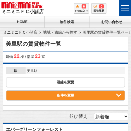
0
0
tog
ミニミニＦＣ小諸店
お気に入り
閲覧履歴
me
HOME
物件検索
お問い合わせ
ミニミニＦＣ小諸店
地域・路線から探す
美里駅の賃貸物件一覧ペー
美里駅の賃貸物件一覧
22
23
建物
棟 / 部屋
室
駅
美里駅
沿線を変更
条件を変更
並び替え：
エバーグリーンフォーレスト