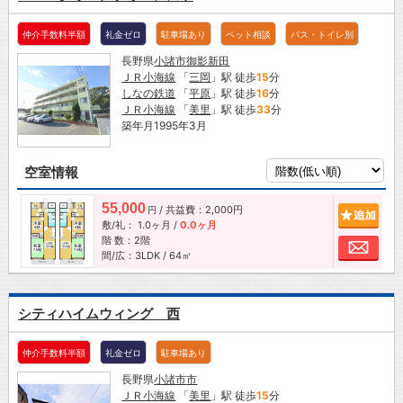
仲介手数料半額
礼金ゼロ
駐車場あり
ペット相談
バス・トイレ別
長野県
小諸市
御影新田
ＪＲ小海線
「
三岡
」駅 徒歩
15
分
しなの鉄道
「
平原
」駅 徒歩
16
分
ＪＲ小海線
「
美里
」駅 徒歩
33
分
築年月1995年3月
空室情報
55,000
/ 共益費：2,000円
追加
円
敷/礼：
1.0ヶ月
/
0.0ヶ月
階 数：2階
お問
間/広：3LDK / 64㎡
シティハイムウィング 西
仲介手数料半額
礼金ゼロ
駐車場あり
長野県
小諸市
市
ＪＲ小海線
「
美里
」駅 徒歩
15
分