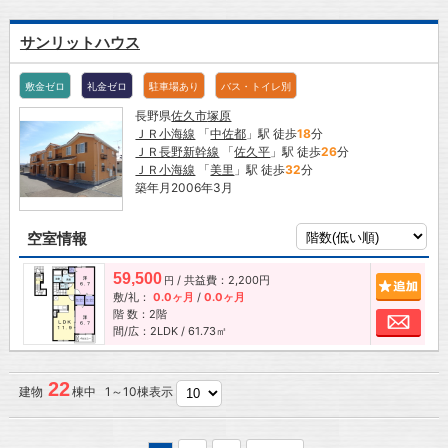
サンリットハウス
敷金ゼロ
礼金ゼロ
駐車場あり
バス・トイレ別
長野県
佐久市
塚原
ＪＲ小海線
「
中佐都
」駅 徒歩
18
分
ＪＲ長野新幹線
「
佐久平
」駅 徒歩
26
分
ＪＲ小海線
「
美里
」駅 徒歩
32
分
築年月2006年3月
空室情報
59,500
/ 共益費：2,200円
追加
円
敷/礼：
0.0ヶ月
/
0.0ヶ月
階 数：2階
お問
間/広：2LDK / 61.73㎡
22
建物
棟中 1～10棟表示