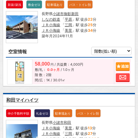
新築/築浅
敷金ゼロ
駐車場あり
バス・トイレ別
長野県
小諸市
御影新田
しなの鉄道
「
平原
」駅 徒歩
22
分
ＪＲ小海線
「
三岡
」駅 徒歩
25
分
ＪＲ小海線
「
美里
」駅 徒歩
34
分
築年月2024年11月
空室情報
58,000
/ 共益費：4,000円
追加
円
敷/礼：
0.0ヶ月
/
1.0ヶ月
階 数：2階
お問
間/広：1K / 30.01㎡
和田マイハイツ
仲介手数料半額
礼金ゼロ
駐車場あり
バス・トイレ別
長野県
小諸市
和田
ＪＲ小海線
「
美里
」駅 徒歩
13
分
ＪＲ小海線
「
三岡
」駅 徒歩
27
分