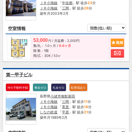
ＪＲ小海線
「
中佐都
」駅 徒歩
23
分
ＪＲ小海線
「
三岡
」駅 徒歩
26
分
築年月2003年2月
空室情報
53,000
/ 共益費：2,000円
追加
円
敷/礼：
1.0ヶ月
/
0.0ヶ月
階 数：1階
お問
間/広：3DK / 53㎡
第一甲子ビル
仲介手数料半額
敷金ゼロ
礼金ゼロ
駐車場あり
長野県
小諸市
御影新田
ＪＲ小海線
「
三岡
」駅 徒歩
11
分
ＪＲ小海線
「
美里
」駅 徒歩
18
分
しなの鉄道
「
平原
」駅 徒歩
21
分
築年月1985年2月