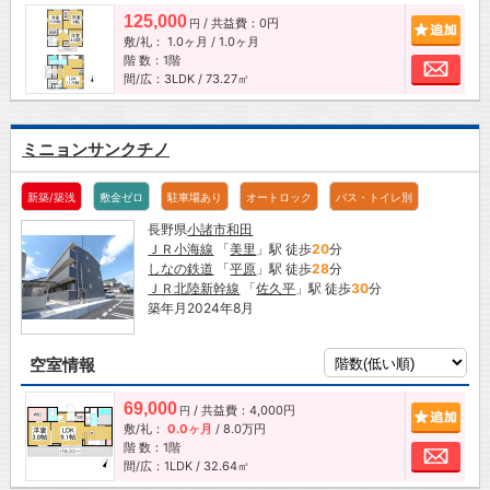
125,000
/ 共益費：0円
追加
円
敷/礼：
1.0ヶ月
/
1.0ヶ月
階 数：1階
お問
間/広：3LDK / 73.27㎡
ミニョンサンクチノ
新築/築浅
敷金ゼロ
駐車場あり
オートロック
バス・トイレ別
長野県
小諸市
和田
ＪＲ小海線
「
美里
」駅 徒歩
20
分
しなの鉄道
「
平原
」駅 徒歩
28
分
ＪＲ北陸新幹線
「
佐久平
」駅 徒歩
30
分
築年月2024年8月
空室情報
69,000
/ 共益費：4,000円
追加
円
敷/礼：
0.0ヶ月
/
8.0万円
階 数：1階
お問
間/広：1LDK / 32.64㎡