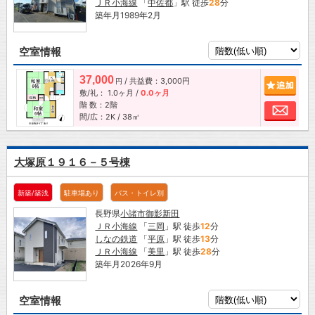
ＪＲ小海線
「
中佐都
」駅 徒歩
28
分
築年月1989年2月
空室情報
37,000
/ 共益費：3,000円
追加
円
敷/礼：
1.0ヶ月
/
0.0ヶ月
階 数：2階
お問
間/広：2K / 38㎡
大塚原１９１６－５号棟
新築/築浅
駐車場あり
バス・トイレ別
長野県
小諸市
御影新田
ＪＲ小海線
「
三岡
」駅 徒歩
12
分
しなの鉄道
「
平原
」駅 徒歩
13
分
ＪＲ小海線
「
美里
」駅 徒歩
28
分
築年月2026年9月
空室情報