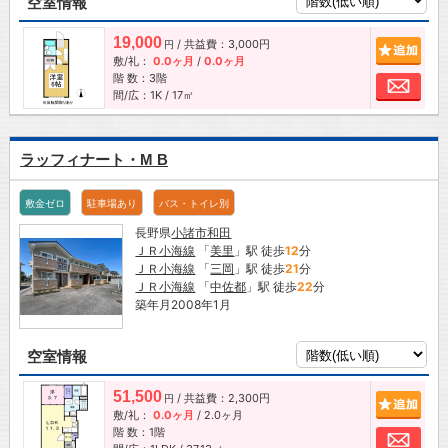
空室情報
19,000
/ 共益費：3,000円
追加
円
敷/礼：
0.0ヶ月
/
0.0ヶ月
階 数：3階
お問
間/広：1K / 17㎡
ラッフィナート・M B
敷金ゼロ
駐車場あり
バス・トイレ別
長野県
小諸市
和田
ＪＲ小海線
「
美里
」駅 徒歩
12
分
ＪＲ小海線
「
三岡
」駅 徒歩
21
分
ＪＲ小海線
「
中佐都
」駅 徒歩
22
分
築年月2008年1月
空室情報
51,500
/ 共益費：2,300円
追加
円
敷/礼：
0.0ヶ月
/
2.0ヶ月
階 数：1階
お問