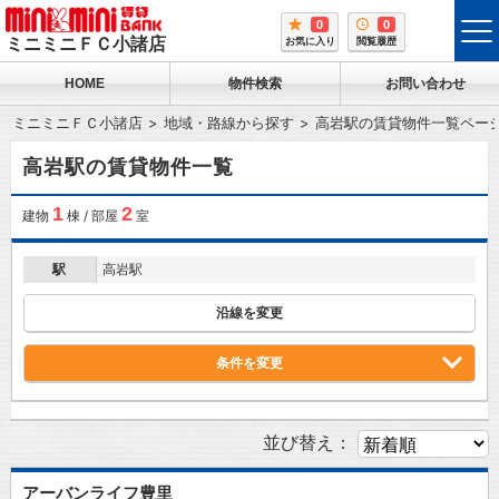
0
0
tog
ミニミニＦＣ小諸店
お気に入り
閲覧履歴
me
HOME
物件検索
お問い合わせ
ミニミニＦＣ小諸店
地域・路線から探す
高岩駅の賃貸物件一覧ペー
高岩駅の賃貸物件一覧
1
2
建物
棟 / 部屋
室
駅
高岩駅
沿線を変更
条件を変更
並び替え：
アーバンライフ豊里