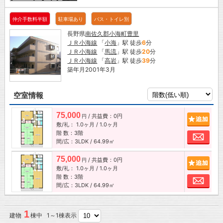
仲介手数料半額
駐車場あり
バス・トイレ別
長野県
南佐久郡小海町
豊里
ＪＲ小海線
「
小海
」駅 徒歩
6
分
ＪＲ小海線
「
馬流
」駅 徒歩
20
分
ＪＲ小海線
「
高岩
」駅 徒歩
39
分
築年月2001年3月
空室情報
75,000
/ 共益費：0円
追加
円
敷/礼：
1.0ヶ月
/
1.0ヶ月
階 数：3階
お問
間/広：3LDK / 64.99㎡
75,000
/ 共益費：0円
追加
円
敷/礼：
1.0ヶ月
/
1.0ヶ月
階 数：3階
お問
間/広：3LDK / 64.99㎡
1
建物
棟中 1～1棟表示