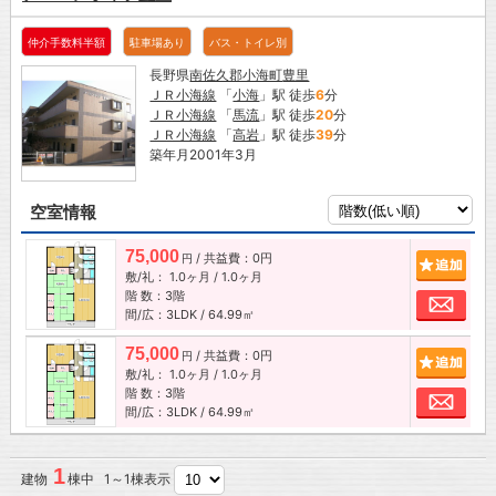
仲介手数料半額
駐車場あり
バス・トイレ別
長野県
南佐久郡小海町
豊里
ＪＲ小海線
「
小海
」駅 徒歩
6
分
ＪＲ小海線
「
馬流
」駅 徒歩
20
分
ＪＲ小海線
「
高岩
」駅 徒歩
39
分
築年月2001年3月
空室情報
75,000
/ 共益費：0円
追加
円
敷/礼：
1.0ヶ月
/
1.0ヶ月
階 数：3階
お問
間/広：3LDK / 64.99㎡
75,000
/ 共益費：0円
追加
円
敷/礼：
1.0ヶ月
/
1.0ヶ月
階 数：3階
お問
間/広：3LDK / 64.99㎡
1
建物
棟中 1～1棟表示