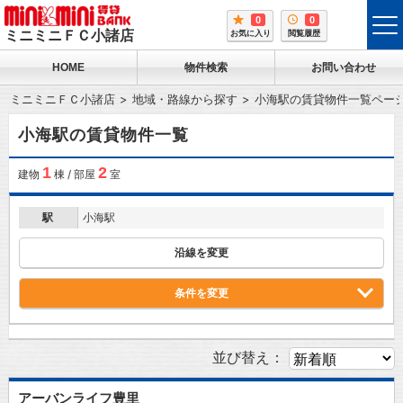
0
0
tog
ミニミニＦＣ小諸店
お気に入り
閲覧履歴
me
HOME
物件検索
お問い合わせ
ミニミニＦＣ小諸店
地域・路線から探す
小海駅の賃貸物件一覧ペー
小海駅の賃貸物件一覧
1
2
建物
棟 / 部屋
室
駅
小海駅
沿線を変更
条件を変更
並び替え：
アーバンライフ豊里