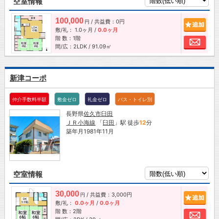
空室情報
100,000
/ 共益費：0円
追加
円
敷/礼：
1.0ヶ月
/
0.0ヶ月
階 数：1階
お問
間/広：2LDK / 91.09㎡
新津コーポ
仲介手数料半額
敷金ゼロ
礼金ゼロ
バス・トイレ別
長野県
佐久市
臼田
ＪＲ小海線
「
臼田
」駅 徒歩
12
分
築年月1981年11月
空室情報
30,000
/ 共益費：3,000円
追加
円
敷/礼：
0.0ヶ月
/
0.0ヶ月
階 数：2階
お問