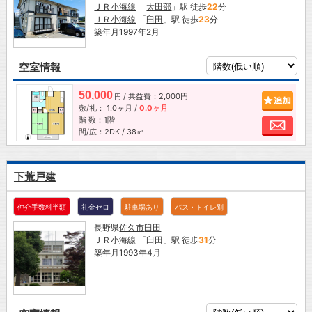
ＪＲ小海線
「
太田部
」駅 徒歩
22
分
ＪＲ小海線
「
臼田
」駅 徒歩
23
分
築年月1997年2月
空室情報
50,000
/ 共益費：2,000円
追加
円
敷/礼：
1.0ヶ月
/
0.0ヶ月
階 数：1階
お問
間/広：2DK / 38㎡
下荒戸建
仲介手数料半額
礼金ゼロ
駐車場あり
バス・トイレ別
長野県
佐久市
臼田
ＪＲ小海線
「
臼田
」駅 徒歩
31
分
築年月1993年4月