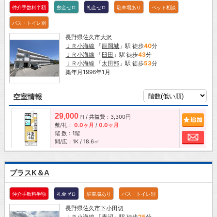
仲介手数料半額
敷金ゼロ
礼金ゼロ
駐車場あり
ペット相談
バス・トイレ別
長野県
佐久市
大沢
ＪＲ小海線
「
龍岡城
」駅 徒歩
40
分
ＪＲ小海線
「
臼田
」駅 徒歩
43
分
ＪＲ小海線
「
太田部
」駅 徒歩
53
分
築年月1996年1月
空室情報
29,000
/ 共益費：3,300円
追加
円
敷/礼：
0.0ヶ月
/
0.0ヶ月
階 数：1階
お問
間/広：1K / 18.6㎡
プラスK＆A
仲介手数料半額
礼金ゼロ
駐車場あり
バス・トイレ別
長野県
佐久市
下小田切
ＪＲ小海線
「
青沼
」駅 徒歩
25
分