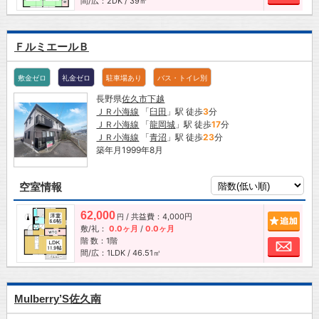
間/広：2DK / 39㎡
ＦルミエールＢ
敷金ゼロ
礼金ゼロ
駐車場あり
バス・トイレ別
長野県
佐久市
下越
ＪＲ小海線
「
臼田
」駅 徒歩
3
分
ＪＲ小海線
「
龍岡城
」駅 徒歩
17
分
ＪＲ小海線
「
青沼
」駅 徒歩
23
分
築年月1999年8月
空室情報
62,000
/ 共益費：4,000円
追加
円
敷/礼：
0.0ヶ月
/
0.0ヶ月
階 数：1階
お問
間/広：1LDK / 46.51㎡
Mulberry’S佐久南