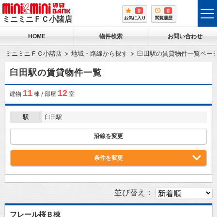
0
0
tog
ミニミニＦＣ小諸店
お気に入り
閲覧履歴
me
HOME
物件検索
お問い合わせ
ミニミニＦＣ小諸店
地域・路線から探す
臼田駅の賃貸物件一覧ペー
臼田駅の賃貸物件一覧
11
12
建物
棟 / 部屋
室
駅
臼田駅
沿線を変更
条件を変更
並び替え：
フレール桜Ｂ棟