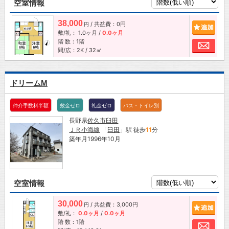
空室情報
38,000
/ 共益費：0円
追加
円
敷/礼：
1.0ヶ月
/
0.0ヶ月
階 数：1階
お問
間/広：2K / 32㎡
ドリームM
仲介手数料半額
敷金ゼロ
礼金ゼロ
バス・トイレ別
長野県
佐久市
臼田
ＪＲ小海線
「
臼田
」駅 徒歩
11
分
築年月1996年10月
空室情報
30,000
/ 共益費：3,000円
追加
円
敷/礼：
0.0ヶ月
/
0.0ヶ月
階 数：1階
お問