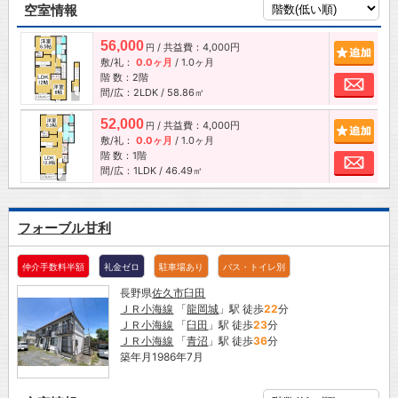
空室情報
56,000
/ 共益費：4,000円
追加
円
敷/礼：
0.0ヶ月
/
1.0ヶ月
階 数：2階
お問
間/広：2LDK / 58.86㎡
52,000
/ 共益費：4,000円
追加
円
敷/礼：
0.0ヶ月
/
1.0ヶ月
階 数：1階
お問
間/広：1LDK / 46.49㎡
フォーブル甘利
仲介手数料半額
礼金ゼロ
駐車場あり
バス・トイレ別
長野県
佐久市
臼田
ＪＲ小海線
「
龍岡城
」駅 徒歩
22
分
ＪＲ小海線
「
臼田
」駅 徒歩
23
分
ＪＲ小海線
「
青沼
」駅 徒歩
36
分
築年月1986年7月