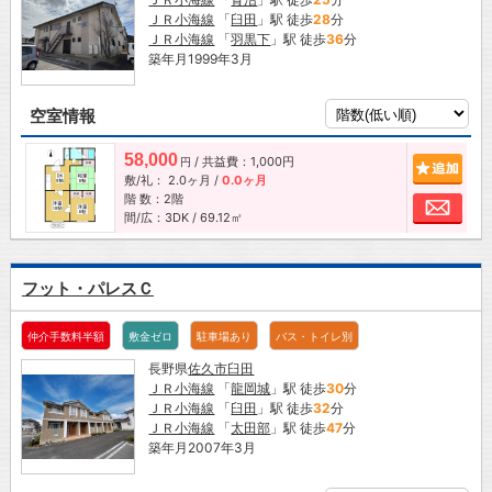
ＪＲ小海線
「
臼田
」駅 徒歩
28
分
ＪＲ小海線
「
羽黒下
」駅 徒歩
36
分
築年月1999年3月
空室情報
58,000
/ 共益費：1,000円
追加
円
敷/礼：
2.0ヶ月
/
0.0ヶ月
階 数：2階
お問
間/広：3DK / 69.12㎡
フット・パレスＣ
仲介手数料半額
敷金ゼロ
駐車場あり
バス・トイレ別
長野県
佐久市
臼田
ＪＲ小海線
「
龍岡城
」駅 徒歩
30
分
ＪＲ小海線
「
臼田
」駅 徒歩
32
分
ＪＲ小海線
「
太田部
」駅 徒歩
47
分
築年月2007年3月