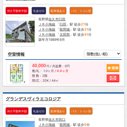
仲介手数料半額
礼金ゼロ
駐車場あり
バス・トイレ別
長野県
佐久市
臼田
ＪＲ小海線
「
臼田
」駅 徒歩
27
分
ＪＲ小海線
「
龍岡城
」駅 徒歩
31
分
ＪＲ小海線
「
太田部
」駅 徒歩
41
分
築年月1989年9月
空室情報
40,000
/ 共益費：0円
追加
円
敷/礼：
1.0ヶ月
/
0.0ヶ月
階 数：2階
お問
間/広：2DK / 44㎡
グランデスヴィラエコロジア
仲介手数料半額
礼金ゼロ
駐車場あり
バス・トイレ別
長野県
佐久市
田口
ＪＲ小海線
「
龍岡城
」駅 徒歩
5
分