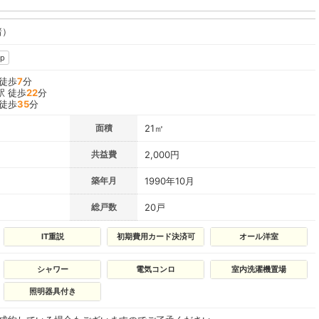
諸）
p
 徒歩
7
分
駅 徒歩
22
分
 徒歩
35
分
面積
21㎡
共益費
2,000円
築年月
1990年10月
総戸数
20戸
IT重説
初期費用カード決済可
オール洋室
シャワー
電気コンロ
室内洗濯機置場
照明器具付き