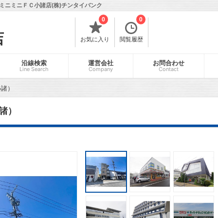
ミニミニＦＣ小諸店(株)チンタイバンク
0
0
店
お気に入り
閲覧履歴
沿線検索
運営会社
お問合わせ
Line Search
Company
Contact
小諸）
諸）