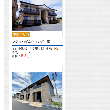
2
更新 07/26
シティハイムウィング 西
ＪＲ小海線
「
美里
」駅 徒歩
15
分
間取り：3DK
5.3
賃料：
万円
2