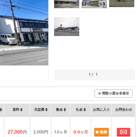
1
/
1
≫ 間取り図を非表示
賃料
共益費
敷金
礼金
お気に入り
お問合わせ
お
㎡
27,000
2,000円
1.0ヶ月
0.0ヶ月
円