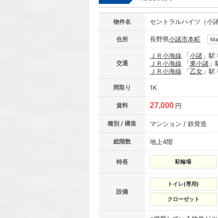
セントラルハイツ（小
物件名
長野県
小諸市
本町
住所
Ma
ＪＲ小海線
「
小諸
」駅
交通
ＪＲ小海線
「
東小諸
」
ＪＲ小海線
「
乙女
」駅
間取り
1K
27,000
賃料
円
種別 / 構造
マンション / 鉄骨造
総階数
地上4階
特長
駐輪場
トイレ(専用)
設備
クローゼット