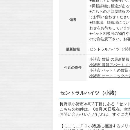
※掲載している物件が
※掲載詳細に相違があ
※こちらのお部屋情報
てお問い合わせくださ
備考
※駐車場、駐輪場につ
わせをお待ちしていま
※ペット相談可の物件や
ので御注意下さい。お
セントラルハイツ（小諸
最新情報
小諸市 賃貸
の最新情報
小諸市 賃貸アパートメ
付近の物件
小諸市 ペット可の賃貸
小諸市 オートロックの
セントラルハイツ（小諸）
長野県小諸市本町3丁目にある「セント
こちらの物件は、 08月06日現在、空
お問い合わせいただければ、すぐに内
【ミニミニＦＣ小諸店に相談するメリ