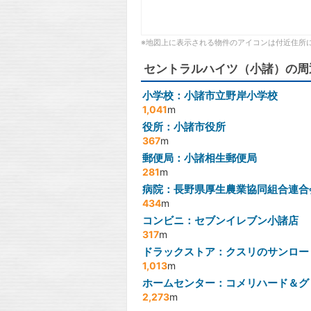
※地図上に表示される物件のアイコンは付近住所
セントラルハイツ（小諸）の周
小学校：小諸市立野岸小学校
1,041
m
役所：小諸市役所
367
m
郵便局：小諸相生郵便局
281
m
病院：長野県厚生農業協同組合連合
434
m
コンビニ：セブンイレブン小諸店
317
m
ドラックストア：クスリのサンロー
1,013
m
ホームセンター：コメリハード＆グ
2,273
m