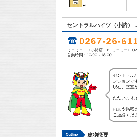
セントラルハイツ（小諸）
0267-26-61
ミニミニＦＣ小諸店
ミニミニＦＣ
営業時間：10:00～18:00
セントラル
ンションで
現在、空室
ただいま 
内見や掲載
ご連絡くだ
建物概要
Outline