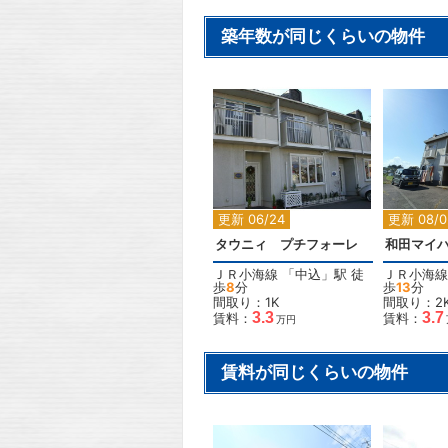
築年数が同じくらいの物件
2
更新 06/24
更新 08/0
タウニィ プチフォーレ
和田マイ
ＪＲ小海線
「
中込
」駅 徒
ＪＲ小海線
歩
8
分
歩
13
分
間取り：1K
間取り：2
3.3
3.7
賃料：
賃料：
万円
賃料が同じくらいの物件