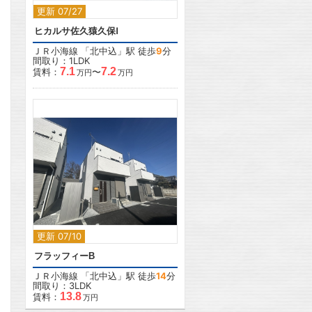
更新 07/27
ヒカルサ佐久猿久保Ⅰ
ＪＲ小海線
「
北中込
」駅 徒歩
9
分
間取り：1LDK
7.1
7.2
賃料：
〜
万円
万円
2
更新 07/10
フラッフィーB
ＪＲ小海線
「
北中込
」駅 徒歩
14
分
間取り：3LDK
13.8
賃料：
万円