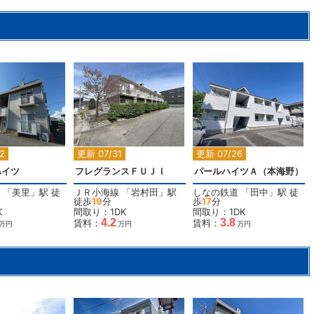
2
2
2
2
更新 07/31
更新 07/26
ハイツ
フレグランスＦＵＪＩ
パールハイツＡ（本海野）
「
美里
」駅 徒
ＪＲ小海線
「
岩村田
」駅
しなの鉄道
「
田中
」駅 徒
徒歩
19
分
歩
17
分
K
間取り：1DK
間取り：1DK
4.2
3.8
賃料：
賃料：
万円
万円
万円