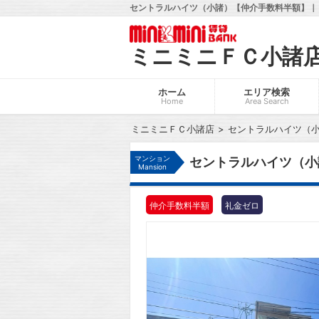
セントラルハイツ（小諸）【仲介手数料半額】｜
ミニミニＦＣ小諸
ホーム
エリア検索
Home
Area Search
ミニミニＦＣ小諸店
セントラルハイツ（
マンション
セントラルハイツ（小
Mansion
仲介手数料半額
礼金ゼロ