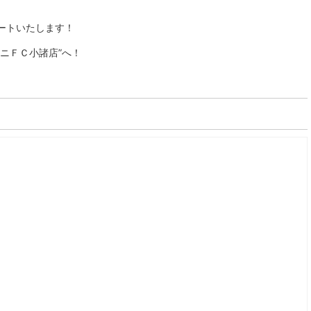
ートいたします！
ニＦＣ小諸店”へ！