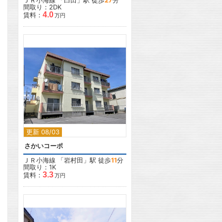
ＪＲ小海線
「
臼田
」駅 徒歩
27
分
間取り：2DK
4.0
賃料：
万円
2
更新 08/03
さかいコーポ
ＪＲ小海線
「
岩村田
」駅 徒歩
11
分
間取り：1K
3.3
賃料：
万円