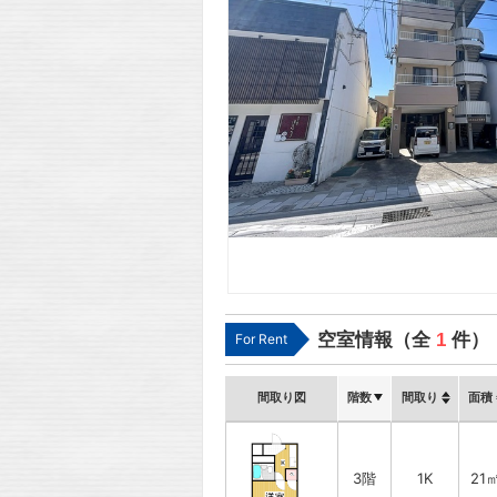
空室情報（全
1
件）
For Rent
間取り図
階数
間取り
面積
3階
1K
21