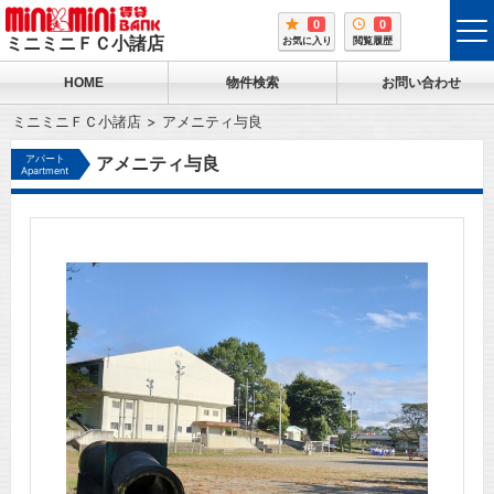
0
0
tog
ミニミニＦＣ小諸店
お気に入り
閲覧履歴
me
HOME
物件検索
お問い合わせ
ミニミニＦＣ小諸店
アメニティ与良
アパート
アメニティ与良
Apartment