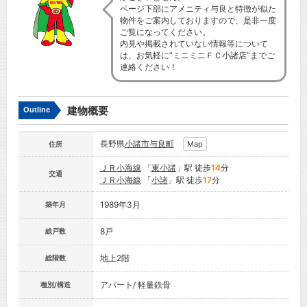
ページ下部にアメニティ与良と特徴が似た
物件をご案内しておりますので、是非一度
ご覧になってください。
内見や掲載されていない情報等について
は、お気軽に”ミニミニＦＣ小諸店”までご
連絡ください！
建物概要
Outline
長野県
小諸市
与良町
Map
住所
ＪＲ小海線
「
東小諸
」駅 徒歩
14
分
交通
ＪＲ小海線
「
小諸
」駅 徒歩
17
分
1989年3月
築年月
8戸
総戸数
地上2階
総階数
アパート/ 軽量鉄骨
種別/構造