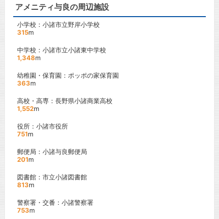
アメニティ与良の周辺施設
小学校：小諸市立野岸小学校
315
m
中学校：小諸市立小諸東中学校
1,348
m
幼稚園・保育園：ポッポの家保育園
363
m
高校・高専：長野県小諸商業高校
1,552
m
役所：小諸市役所
751
m
郵便局：小諸与良郵便局
201
m
図書館：市立小諸図書館
813
m
警察署・交番：小諸警察署
753
m