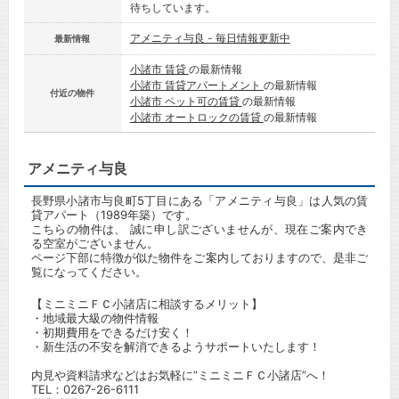
待ちしています。
アメニティ与良 - 毎日情報更新中
最新情報
小諸市 賃貸
の最新情報
小諸市 賃貸アパートメント
の最新情報
付近の物件
小諸市 ペット可の賃貸
の最新情報
小諸市 オートロックの賃貸
の最新情報
アメニティ与良
長野県小諸市与良町5丁目にある「アメニティ与良」は人気の賃
貸アパート（1989年築）です。
こちらの物件は、 誠に申し訳ございませんが、現在ご案内でき
る空室がございません。
ページ下部に特徴が似た物件をご案内しておりますので、是非ご
覧になってください。
【ミニミニＦＣ小諸店に相談するメリット】
・地域最大級の物件情報
・初期費用をできるだけ安く！
・新生活の不安を解消できるようサポートいたします！
内見や資料請求などはお気軽に”ミニミニＦＣ小諸店”へ！
TEL：
0267-26-6111