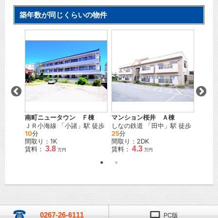
築年数が同じくらいの物件
南町ニュータウン Ｆ棟
マンション桜井 Ａ棟
ハイツ
」駅 徒
ＪＲ小海線
「
小諸
」駅 徒歩
しなの鉄道
「
田中
」駅 徒歩
ＪＲ小
10
分
25
分
22
分
間取り：1K
間取り：2DK
間取り
3.8
4.3
賃料：
賃料：
賃料：
万円
万円
0267-26-6111
PC版