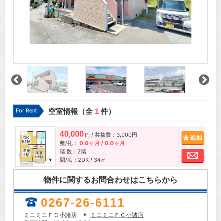
For Rent
空室情報（全
1
件）
40,000
/ 共益費：3,000円
追加
円
敷/礼：
0.0ヶ月
/
0.0ヶ月
階 数：2階
お問
間/広：2DK / 34㎡
物件に関するお問合わせはこちらから
0267-26-6111
ミニミニＦＣ小諸店
ミニミニＦＣ小諸店