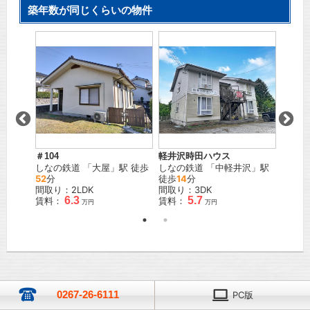
築年数が同じくらいの物件
1号棟
」駅 徒
＃104
軽井沢時田ハウス
ハイツ
しなの鉄道
「
大屋
」駅 徒歩
しなの鉄道
「
中軽井沢
」駅
しなの
52
分
徒歩
14
分
16
分
間取り：2LDK
間取り：3DK
間取り
6.3
5.7
賃料：
賃料：
賃料：
万円
万円
0267-26-6111
PC版