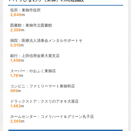
役所：東御市役所
2,649
m
図書館：東御市立図書館
2,556
m
病院：医療法人清泰会メンタルサポートそ
2,015
m
銀行：上田信用金庫大屋支店
1,458
m
スーパー：やおふく東御店
1,791
m
コンビニ：ファミリーマート東御和店
595
m
ドラックストア：クスリのアオキ大屋店
1,462
m
ホームセンター：コメリハード＆グリーン丸子店
2,595
m