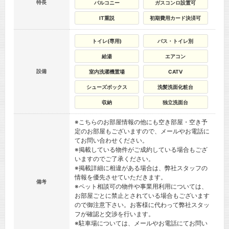
特長
バルコニー
ガスコンロ設置可
IT重説
初期費用カード決済可
トイレ(専用)
バス・トイレ別
給湯
エアコン
設備
室内洗濯機置場
CATV
シューズボックス
洗髪洗面化粧台
収納
独立洗面台
※こちらのお部屋情報の他にも空き部屋・空き予
定のお部屋もございますので、メールやお電話に
てお問い合わせください。
※掲載している物件がご成約している場合もござ
いますのでご了承ください。
※掲載詳細に相違がある場合は、弊社スタッフの
情報を優先させていただきます。
備考
※ペット相談可の物件や事業用利用については、
お部屋ごとに禁止とされている場合もございます
ので御注意下さい。お客様に代わって弊社スタッ
フが確認と交渉を行います。
※駐車場については、メールやお電話にてお問い