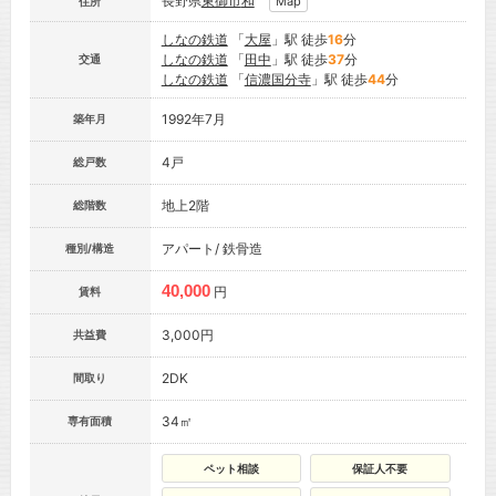
長野県
東御市
和
Map
住所
しなの鉄道
「
大屋
」駅 徒歩
16
分
しなの鉄道
「
田中
」駅 徒歩
37
分
交通
しなの鉄道
「
信濃国分寺
」駅 徒歩
44
分
1992年7月
築年月
4戸
総戸数
地上2階
総階数
アパート/ 鉄骨造
種別/構造
40,000
円
賃料
3,000円
共益費
2DK
間取り
34㎡
専有面積
ペット相談
保証人不要