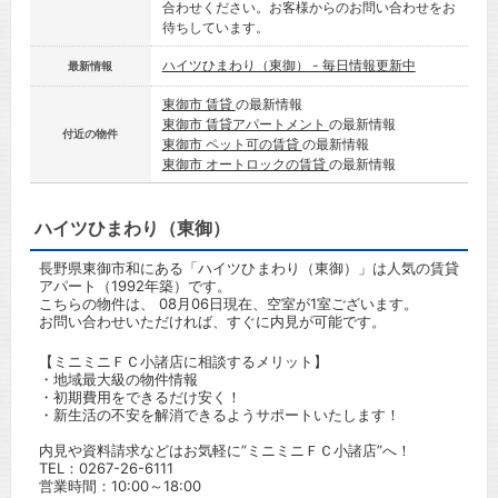
合わせください。お客様からのお問い合わせをお
待ちしています。
ハイツひまわり（東御） - 毎日情報更新中
最新情報
東御市 賃貸
の最新情報
東御市 賃貸アパートメント
の最新情報
付近の物件
東御市 ペット可の賃貸
の最新情報
東御市 オートロックの賃貸
の最新情報
ハイツひまわり（東御）
長野県東御市和にある「ハイツひまわり（東御）」は人気の賃貸
アパート（1992年築）です。
こちらの物件は、 08月06日現在、空室が1室ございます。
お問い合わせいただければ、すぐに内見が可能です。
【ミニミニＦＣ小諸店に相談するメリット】
・地域最大級の物件情報
・初期費用をできるだけ安く！
・新生活の不安を解消できるようサポートいたします！
内見や資料請求などはお気軽に”ミニミニＦＣ小諸店”へ！
TEL：
0267-26-6111
営業時間：10:00～18:00