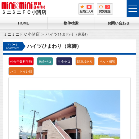
0
0
tog
ミニミニＦＣ小諸店
お気に入り
閲覧履歴
me
HOME
物件検索
お問い合わせ
ミニミニＦＣ小諸店
ハイツひまわり（東御）
アパート
ハイツひまわり（東御）
Apartment
仲介手数料半額
敷金ゼロ
礼金ゼロ
駐車場あり
ペット相談
バス・トイレ別