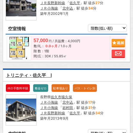
ＪＲ長野新幹線
「
佐久平
」駅 徒歩
27
分
ＪＲ小海線
「
北中込
」駅 徒歩
34
分
築年月2002年1月
空室情報
57,000
/ 共益費：4,000円
追加
円
敷/礼：
0.0ヶ月
/
1.0ヶ月
階 数：1階
お問
間/広：3DK / 55.85㎡
トリニティ・佐久平 Ⅰ
仲介手数料半額
敷金ゼロ
駐車場あり
バス・トイレ別
長野県
佐久市
猿久保
ＪＲ小海線
「
北中込
」駅 徒歩
17
分
ＪＲ小海線
「
岩村田
」駅 徒歩
31
分
ＪＲ長野新幹線
「
佐久平
」駅 徒歩
34
分
築年月2013年9月