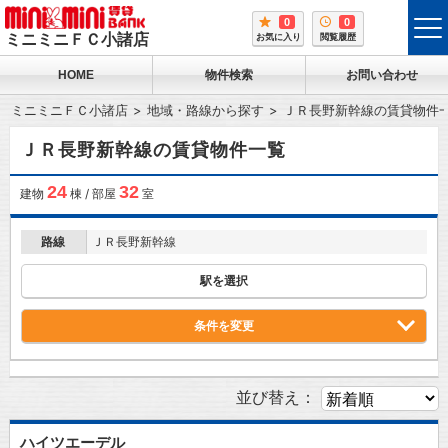
0
0
tog
ミニミニＦＣ小諸店
お気に入り
閲覧履歴
me
HOME
物件検索
お問い合わせ
ミニミニＦＣ小諸店
地域・路線から探す
ＪＲ長野新幹線の賃貸物件
ＪＲ長野新幹線の賃貸物件一覧
24
32
建物
棟 / 部屋
室
路線
ＪＲ長野新幹線
駅を選択
条件を変更
並び替え：
ハイツエーデル