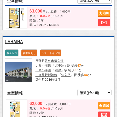
空室情報
63,000
/ 共益費：4,000円
追加
円
敷/礼：
0.0ヶ月
/
1.0ヶ月
階 数：2階
お問
間/広：2LDK / 51.46㎡
LAHAINA
敷金ゼロ
駐車場あり
バス・トイレ別
長野県
佐久市
猿久保
ＪＲ小海線
「
北中込
」駅 徒歩
17
分
ＪＲ小海線
「
滑津
」駅 徒歩
35
分
ＪＲ長野新幹線
「
佐久平
」駅 徒歩
46
分
築年月2016年3月
空室情報
62,000
/ 共益費：4,000円
追加
円
敷/礼：
0.0ヶ月
/
1.0ヶ月
階 数：2階
お問