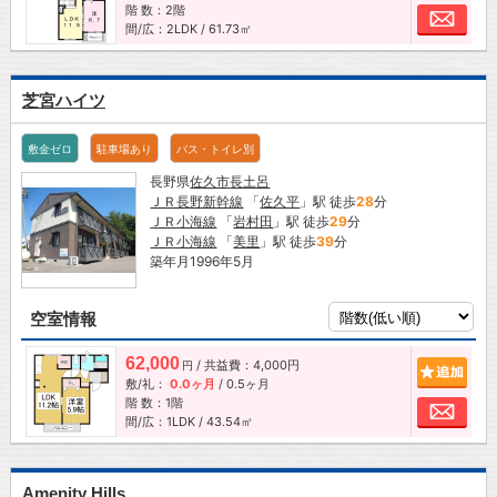
階 数：2階
お問
間/広：2LDK / 61.73㎡
芝宮ハイツ
敷金ゼロ
駐車場あり
バス・トイレ別
長野県
佐久市
長土呂
ＪＲ長野新幹線
「
佐久平
」駅 徒歩
28
分
ＪＲ小海線
「
岩村田
」駅 徒歩
29
分
ＪＲ小海線
「
美里
」駅 徒歩
39
分
築年月1996年5月
空室情報
62,000
/ 共益費：4,000円
追加
円
敷/礼：
0.0ヶ月
/
0.5ヶ月
階 数：1階
お問
間/広：1LDK / 43.54㎡
Amenity Hills