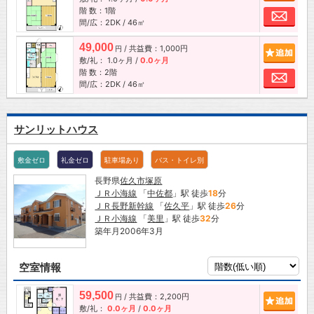
階 数：1階
お問
間/広：2DK / 46㎡
49,000
/ 共益費：1,000円
追加
円
敷/礼：
1.0ヶ月
/
0.0ヶ月
階 数：2階
お問
間/広：2DK / 46㎡
サンリットハウス
敷金ゼロ
礼金ゼロ
駐車場あり
バス・トイレ別
長野県
佐久市
塚原
ＪＲ小海線
「
中佐都
」駅 徒歩
18
分
ＪＲ長野新幹線
「
佐久平
」駅 徒歩
26
分
ＪＲ小海線
「
美里
」駅 徒歩
32
分
築年月2006年3月
空室情報
59,500
/ 共益費：2,200円
追加
円
敷/礼：
0.0ヶ月
/
0.0ヶ月