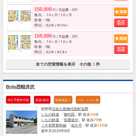
150,000
/ 共益費：0円
追加
円
敷/礼：
1.0ヶ月
/
1.0ヶ月
階 数：1階
お問
間/広：3LDK / 81.14㎡
150,000
/ 共益費：0円
追加
円
敷/礼：
1.0ヶ月
/
1.0ヶ月
階 数：1階
お問
間/広：3LDK / 82.8㎡
全ての空室情報を表示 その他
件
1
Brilo西軽井沢
仲介手数料半額
新築/築浅
駐車場あり
バス・トイレ別
長野県
北佐久郡御代田町
塩野
しなの鉄道
「
御代田
」駅 徒歩
34
分
しなの鉄道
「
信濃追分
」駅 徒歩
79
分
ＪＲ長野新幹線
「
佐久平
」駅 徒歩
126
分
築年月2025年8月