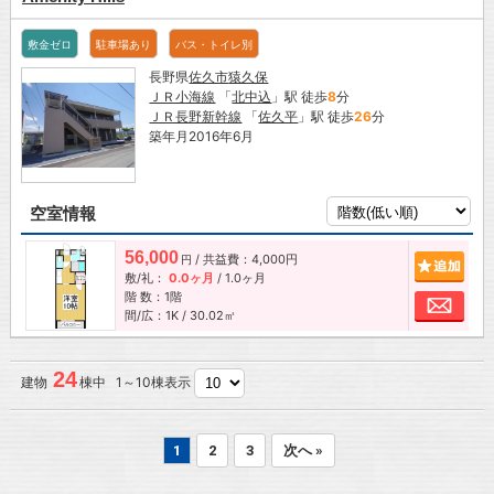
敷金ゼロ
駐車場あり
バス・トイレ別
長野県
佐久市
猿久保
ＪＲ小海線
「
北中込
」駅 徒歩
8
分
ＪＲ長野新幹線
「
佐久平
」駅 徒歩
26
分
築年月2016年6月
空室情報
56,000
/ 共益費：4,000円
追加
円
敷/礼：
0.0ヶ月
/
1.0ヶ月
階 数：1階
お問
間/広：1K / 30.02㎡
24
建物
棟中 1～10棟表示
1
2
3
次へ »