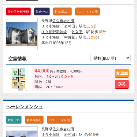
仲介手数料半額
礼金ゼロ
駐車場あり
バス・トイレ別
長野県
佐久市
岩村田
ＪＲ小海線
「
岩村田
」駅 徒歩
5
分
ＪＲ長野新幹線
「
佐久平
」駅 徒歩
18
分
ＪＲ小海線
「
中佐都
」駅 徒歩
29
分
築年月1996年12月
空室情報
44,000
/ 共益費：4,000円
追加
円
敷/礼：
1.0ヶ月
/
0.0ヶ月
階 数：2階
お問
間/広：2DK / 44㎡
ヘーレンメンシュ
敷金ゼロ
駐車場あり
バス・トイレ別
長野県
佐久市
岩村田
ＪＲ小海線
「
岩村田
」駅 徒歩
18
分