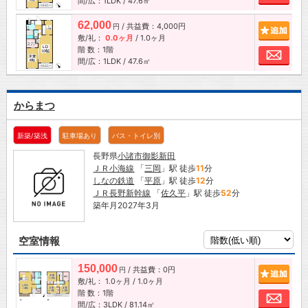
間/広：1LDK / 47.6㎡
62,000
/ 共益費：4,000円
追加
円
敷/礼：
0.0ヶ月
/
1.0ヶ月
階 数：1階
お問
間/広：1LDK / 47.6㎡
からまつ
新築/築浅
駐車場あり
バス・トイレ別
長野県
小諸市
御影新田
ＪＲ小海線
「
三岡
」駅 徒歩
11
分
しなの鉄道
「
平原
」駅 徒歩
12
分
ＪＲ長野新幹線
「
佐久平
」駅 徒歩
52
分
築年月2027年3月
空室情報
150,000
/ 共益費：0円
追加
円
敷/礼：
1.0ヶ月
/
1.0ヶ月
階 数：1階
お問
間/広：3LDK / 81.14㎡