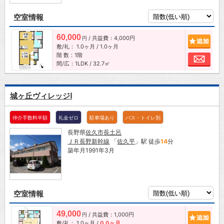
空室情報
60,000
/ 共益費：4,000円
追加
円
敷/礼：
1.0ヶ月
/
1.0ヶ月
階 数：1階
お問
間/広：1LDK / 32.7㎡
城ヶ丘ヴィレッジⅠ
仲介手数料半額
礼金ゼロ
駐車場あり
バス・トイレ別
長野県
佐久市
長土呂
ＪＲ長野新幹線
「
佐久平
」駅 徒歩
14
分
築年月1991年3月
空室情報
49,000
/ 共益費：1,000円
追加
円
敷/礼：
1.0ヶ月
/
0.0ヶ月